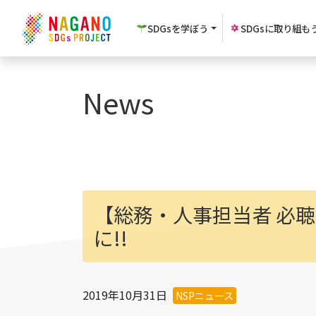
SDGsを
学ぼう
SDGsに
取り組も
News
【総務・人事担当者 必聴！
に!!
2019年10月31日
NSPニュース