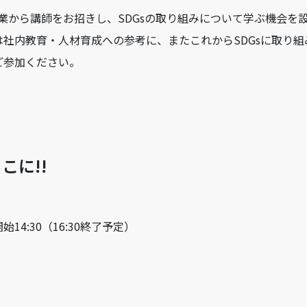
業から講師をお招きし、
SDGs
の取り組みについて学ぶ機会を
は社内教育・人材育成への参考に、またこれから
SDGs
に取り組
ご参加ください。
ここに
!!
開始14:30（16:30終了予定）