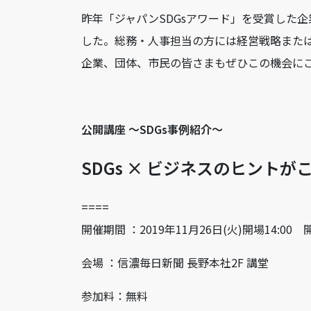
昨年「ジャパン
SDGs
アワード」を受賞した企
した。総務・人事担当の方には経営戦略また
企業、団体、市民の皆さまもぜひこの機会に
公開講座
～
SDGs
事例紹介～
SDGs
× ビジネス
の
ヒント
が
====
開催期間 ：2019年11月26日(火)開場14:00 
会場 ：信濃毎日新聞 長野本社2F 講堂
参加料：無料