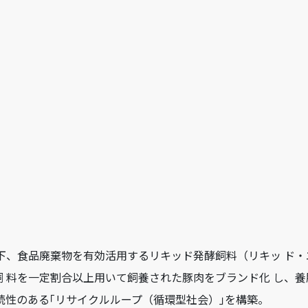
 下、食品廃棄物を有効活用するリキッド発酵飼料（リキッ ド・
 料を一定割合以上用いて飼養された豚肉をブランド化 し、養
続性のある｢リサイクルループ（循環型社会）｣を構築。