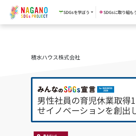
SDGsを
学ぼう
SDGsに
取り組も
積水ハウス株式会社
男性社員の育児休業取得
せイノベーションを創出