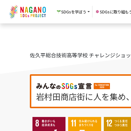
SDGsを
学ぼう
SDGsに
取り組も
佐久平総合技術高等学校 チャレンジショ
岩村田商店街に人を集め